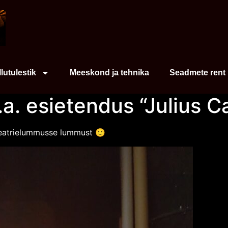
Ilutulestik
Meeskond ja tehnika
Seadmete rent
a. esietendus “Julius C
 teatrielummusse lummust 🙂