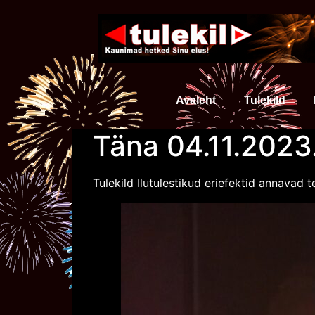
Avaleht
Tulekild
Täna 04.11.2023.
Tulekild Ilutulestikud eriefektid annavad