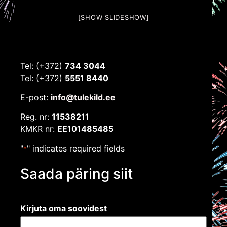
[SHOW SLIDESHOW]
Tel: (+372)
734 3044
Tel: (+372)
5551 8440
E-post:
info@tulekild.ee
Reg. nr:
11538211
KMKR nr:
EE101485485
"
" indicates required fields
*
Saada päring siit
Kirjuta oma soovidest