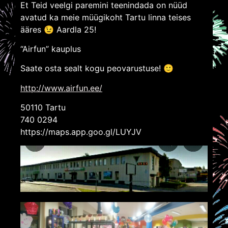
Et Teid veelgi paremini teenindada on nüüd
avatud ka meie müügikoht Tartu linna teises
ääres 😉 Aardla 25!
“Airfun” kauplus
Saate osta sealt kogu peovarustuse! 🙂
http://www.airfun.ee/
50110 Tartu
740 0294
https://maps.app.goo.gl/LUYJV