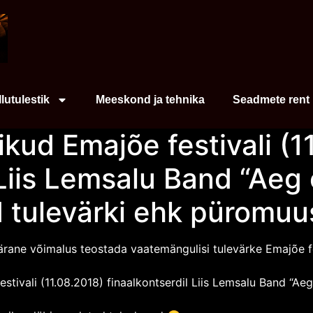
Ilutulestik
Meeskond ja tehnika
Seadmete rent
tikud Emajõe festivali (
 Liis Lemsalu Band “Aeg 
 tulevärki ehk püromuu
rane võimalus teostada vaatemängulisi tulevärke Emajõe fest
tivali (11.08.2018) finaalkontserdil Liis Lemsalu Band “Aeg