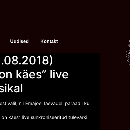
Uudised
Kontakt
11.08.2018)
on käes” live
sikal
ivalil, nii Emajõel laevadel, paraadil kui
 on käes” live sünkroniseeritud tulevärki