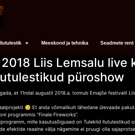
Ilutulestik
Meeskond ja tehnika
Seadmete rent
 2018 Liis Lemsalu live 
Ilutulestikud püroshow
agada, et 11ndal augustil 2018.a. toimub Emajõe festivalil Lii
aalprojekti 🙂 Et anda võimalikult lähedane ülevaade paku
ooni programmis “Finale Fireworks”.
programm, mille kasutusõigused on Tulekild Ilutulestikud
de efektide reaalne välja nägemine ei pruugi olla sajaprotse