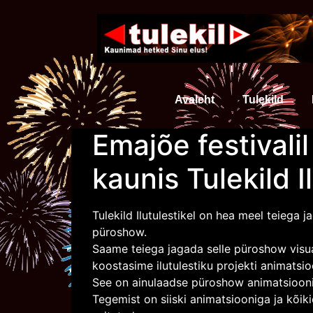
Avaleht
Tulekild
Emajõe festivalil
kaunis Tulekild 
Tulekild Ilutulestikel on hea meel teiega j
püroshow.
Saame teiega jagada selle püroshow visu
koostasime ilutulestiku projekti animatsi
See on ainulaadse püroshow animatsiooni
Tegemist on siiski animatsiooniga ja kõiki