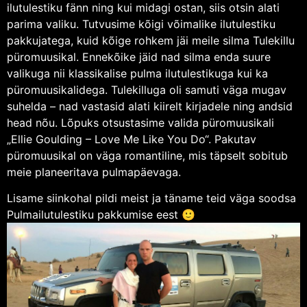
ilutulestiku fänn ning kui midagi ostan, siis otsin alati
parima valiku. Tutvusime kõigi võimalike ilutulestiku
pakkujatega, kuid kõige rohkem jäi meile silma Tulekillu
püromuusikal. Ennekõike jäid nad silma enda suure
valikuga nii klassikalise pulma ilutulestikuga kui ka
püromuusikalidega. Tulekilluga oli samuti väga mugav
suhelda – nad vastasid alati kiirelt kirjadele ning andsid
head nõu. Lõpuks otsustasime valida püromuusikali
„Ellie Goulding – Love Me Like You Do“. Pakutav
püromuusikal on väga romantiline, mis täpselt sobitub
meie planeeritava pulmapäevaga.
Lisame siinkohal pildi meist ja täname teid väga soodsa
Pulmailutulestiku pakkumise eest 🙂