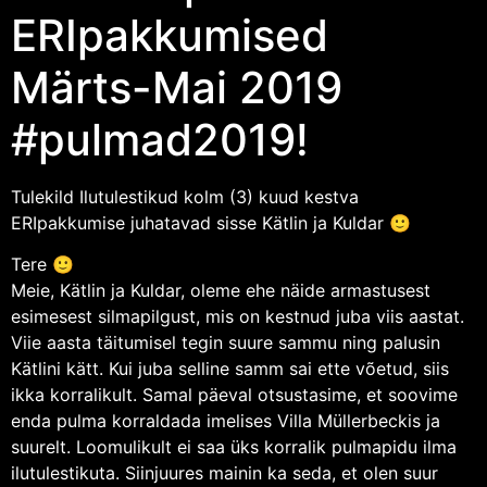
ERIpakkumised
Märts-Mai 2019
#pulmad2019!
Tulekild Ilutulestikud kolm (3) kuud kestva
ERIpakkumise juhatavad sisse Kätlin ja Kuldar 🙂
Tere 🙂
Meie, Kätlin ja Kuldar, oleme ehe näide armastusest
esimesest silmapilgust, mis on kestnud juba viis aastat.
Viie aasta täitumisel tegin suure sammu ning palusin
Kätlini kätt. Kui juba selline samm sai ette võetud, siis
ikka korralikult. Samal päeval otsustasime, et soovime
enda pulma korraldada imelises Villa Müllerbeckis ja
suurelt. Loomulikult ei saa üks korralik pulmapidu ilma
ilutulestikuta. Siinjuures mainin ka seda, et olen suur