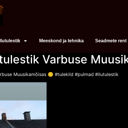
Ilutulestik
Meeskond ja tehnika
Seadmete rent
utulestik Varbuse Muus
arbuse Muusikamõisas 🙂 #tulekild #pulmad #ilutulestik