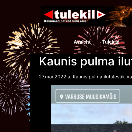
Avaleht
Tulekild
Kaunis pulma il
27.mai 2022.a. Kaunis pulma ilutulestik V