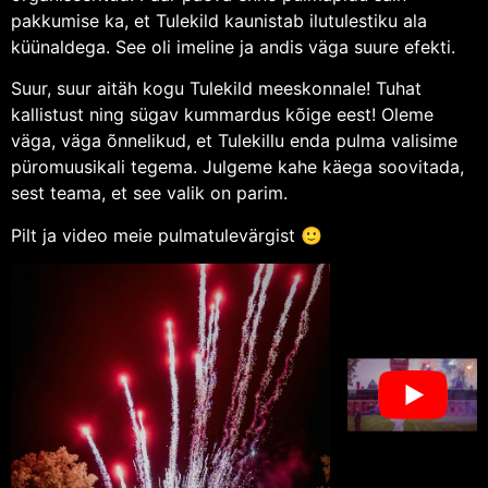
pakkumise ka, et Tulekild kaunistab ilutulestiku ala
küünaldega. See oli imeline ja andis väga suure efekti.
Suur, suur aitäh kogu Tulekild meeskonnale! Tuhat
kallistust ning sügav kummardus kõige eest! Oleme
väga, väga õnnelikud, et Tulekillu enda pulma valisime
püromuusikali tegema. Julgeme kahe käega soovitada,
sest teama, et see valik on parim.
Pilt ja video meie pulmatulevärgist 🙂