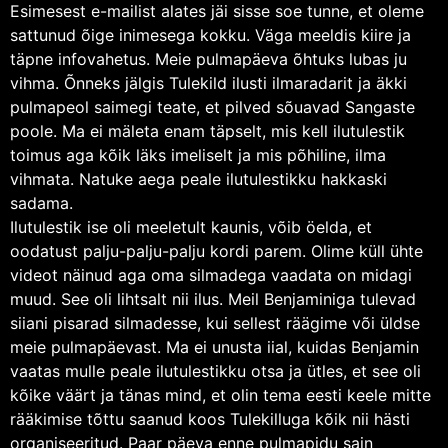
Esimesest e-mailist alates jäi sisse soe tunne, et oleme
sattunud õige inimesega kokku. Väga meeldis kiire ja
täpne infovahetus. Meie pulmapäeva õhtuks lubas ju
vihma. Õnneks jälgis Tulekild ilusti ilmaradarit ja äkki
pulmapeol saimegi teate, et pilved sõuavad Sangaste
poole. Ma ei mäleta enam täpselt, mis kell ilutulestik
toimus aga kõik läks imeliselt ja mis põhiline, ilma
vihmata. Natuke aega peale ilutulestikku hakkaski
sadama.
Ilutulestik ise oli meeletult kaunis, võib öelda, et
oodatust palju-palju-palju kordi parem. Olime küll ühte
videot näinud aga oma silmadega vaadata on midagi
muud. See oli lihtsalt nii ilus. Meil Benjaminiga tulevad
siiani pisarad silmadesse, kui sellest räägime või üldse
meie pulmapäevast. Ma ei unusta iial, kuidas Benjamin
vaatas mulle peale ilutulestikku otsa ja ütles, et see oli
kõike väärt ja tänas mind, et olin tema eesti keele mitte
rääkimise tõttu saanud koos Tulekilluga kõik nii hästi
organiseeritud. Paar päeva enne pulmapidu sain