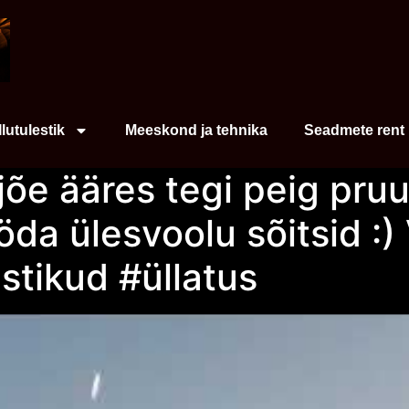
Ilutulestik
Meeskond ja tehnika
Seadmete rent
õe ääres tegi peig pruud
da ülesvoolu sõitsid :) 
estikud #üllatus