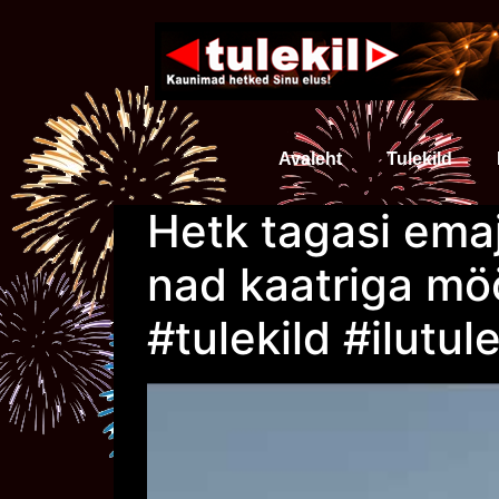
Avaleht
Tulekild
Hetk tagasi emaj
nad kaatriga möö
#tulekild #ilutul