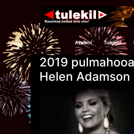
Avaleht
Tulekild
2019 pulmahooaj
Helen Adamson e