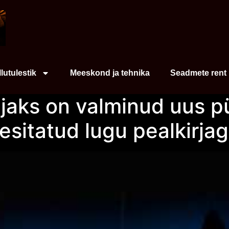
Ilutulestik
Meeskond ja tehnika
Seadmete rent
aks on valminud uus p
sitatud lugu pealkirjag