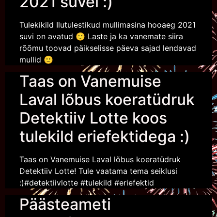
2021 suvel :)
Tulekikild Ilutulestikud mullimasina hooaeg 2021
suvi on avatud 🙂 Laste ja ka vanemate siira
rõõmu toovad päikselisse päeva sajad lendavad
mullid 🙂
Taas on Vanemuise
Laval lõbus koeratüdruk
Detektiiv Lotte koos
tulekild eriefektidega :)
Taas on Vanemuise Laval lõbus koeratüdruk
Detektiiv Lotte! Tule vaatama tema seiklusi
:)#detektiivlotte #tulekild #eriefektid
Päästeameti