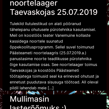
noortelaager
Taevaskojas 25.07.2019
Tulekild Ilutulestikud on alati pööranud
tähelepanu ohutusele pürotehnika kasutamisel.
Meil on koostöös teater Vanemuine kollaste
kassidega noortele suunatud
õppekoolitusprogramm. Sellel suvel toimunud
Päästeameti noortelaagris (25.07.2019.a.)
panustasime noorte teadlikusse pürotehnika
õige kasutamise osas. See noortelaager toimus
Taevaskojas ja koostöös Päästeameti
töötajatega toimusid seal ka erinevad ohutust ja
ennetust puudutava sisusuga töötoad. All oleval
pildil lahendab meie […]
Mullimasin
lasterõõmuks :)