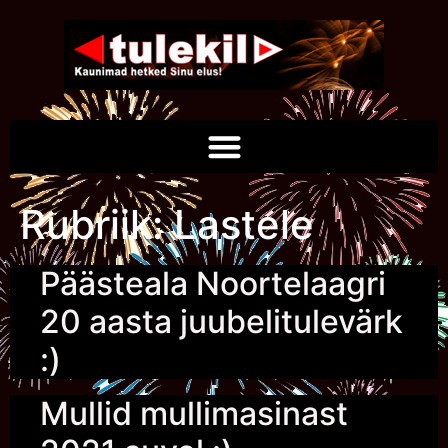
Rubriik:
Lastele
Päästeala Noortelaagri
20 aasta juubelitulevärk
:)
Mullid mullimasinast